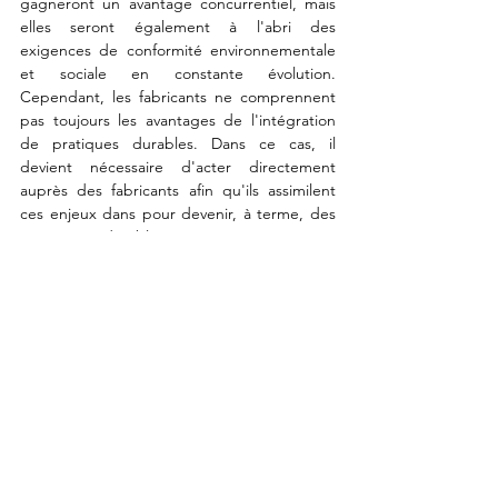
gagneront un avantage concurrentiel, mais 
elles seront également à l'abri des 
exigences de conformité environnementale 
et sociale en constante évolution. 
Cependant, les fabricants ne comprennent 
pas toujours les avantages de l'intégration 
de pratiques durables.
Dans ce cas, il 
devient 
nécessaire d'acter directement 
auprès des fabricants afin qu'ils assimilent 
ces enjeux dans pour devenir, à terme, des 
partenaires durables. 
Le sourcing durable n’est plus une option 
mais une nécessité pour les fabricants d’Asie 
du Sud-Est. Bien que des défis subsistent, 
les avantages, allant de l’accès amélioré au 
marché aux économies de coûts à long 
terme, en font un investissement rentable. 
Alors que les réglementations se durcissent 
et que les engagements des entreprises en 