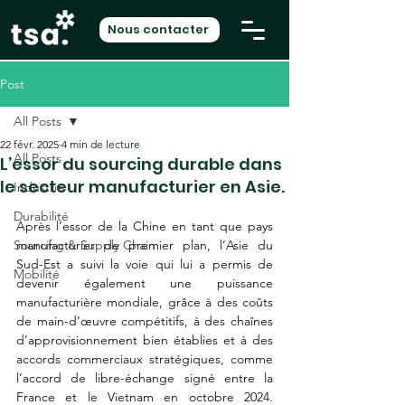
Nous contacter
Post
All Posts
22 févr. 2025
4 min de lecture
All Posts
L’essor du sourcing durable dans
le secteur manufacturier en Asie.
Industrie
Durabilité
Après l’essor de la Chine en tant que pays 
Sourcing & Supply Chain
manufacturier de premier plan, l’Asie du 
Sud-Est a suivi la voie qui lui a permis de 
Mobilité
devenir également une puissance 
manufacturière mondiale, grâce à des coûts 
de main-d’œuvre compétitifs, à des chaînes 
d’approvisionnement bien établies et à des 
accords commerciaux stratégiques, comme 
l’accord de libre-échange signé entre la 
France et le Vietnam en octobre 2024. 