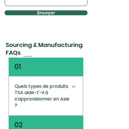
Envoyer
Sourcing & Manufacturing
FAQs
01
Quels types de produits
TSA aide-t'-il à
s'approvisionner en Asie
?
TSA aide ses clients à 
02
s'approvisionner en Asie 