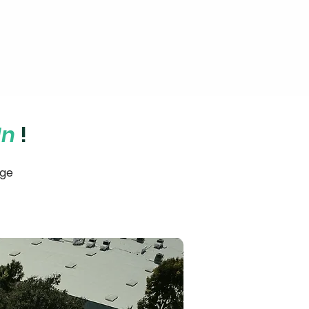
In
!
age