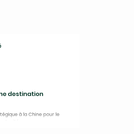
é
ne destination
égique à la Chine pour le
ortunités.