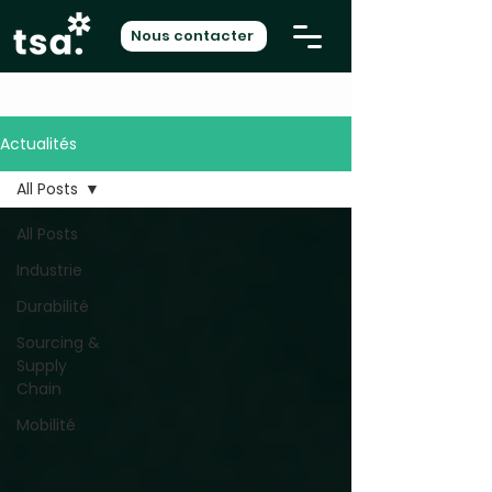
Nous contacter
Actualités
All Posts
All Posts
Industrie
Durabilité
Sourcing &
Supply
Chain
Mobilité